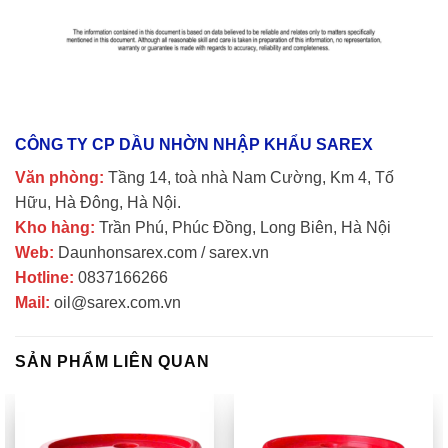
CÔNG TY CP
DẦU
NHỜN NHẬP KHẨU SAREX
Văn phòng:
Tầng 14, toà nhà Nam Cường, Km 4, Tố
Hữu, Hà Ðông, Hà Nội.
Kho hàng:
Trần Phú, Phúc Ðồng, Long Biên, Hà Nội
Web:
Daunhonsarex.com / sarex.vn
Hotline:
0837166266
Mail:
oil@sarex.com.vn
SẢN PHẨM LIÊN QUAN