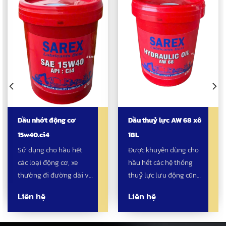
Dầu nhớt động cơ
Dầu thuỷ lực AW 68 xô
15w40.ci4
18L
Sử dụng cho hầu hết
Được khuyên dùng cho
các loại động cơ, xe
hầu hết các hệ thống
thường đi đường dài và
thuỷ lực lưu động cũng
các xe du lịch địa
như tĩnh, hệ thống cần
Liên hệ
Liên hệ
phương, tàu đánh cá và
cẩu, ben,máy đào, máy
các máy nông nghiệp
ủi, hệ thuỷ lực xe,các
khác...
thiết bị khai thác hầm