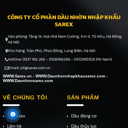
mỏ, hệ thống tuần hoàn
trong công nghiệp...
CÔNG TY CỔ PHẦN DẦU NHỜN NHẬP KHẨU
SAREX
Văn phòng: Tầng 14, toà nhà Nam Cường, Km 4, Tố Hữu, Hà Ðông,
Hà Nội
Kho hàng: Trần Phú, Phúc Ðồng, Long Biên, Hà Nội
Hotline: 0837 166 266 - 0936166266 - 0912985928 (Mr Nam)
Email: oil@sarex.com.vn
WWW.Sarex.vn - WWW.Daunhonnhapkhausarex.com -
WWW.Daunhonsarex.com
VỀ CHÚNG TÔI
SẢN PHẨM
Về Sarex
Dầu động cơ
Liên hệ
Dầu thủy lực