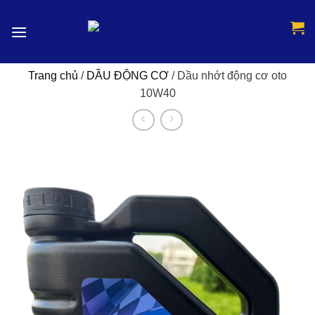
Skip
to
content
Trang chủ
/
DẦU ĐỘNG CƠ
/
Dầu nhớt động cơ oto
10W40